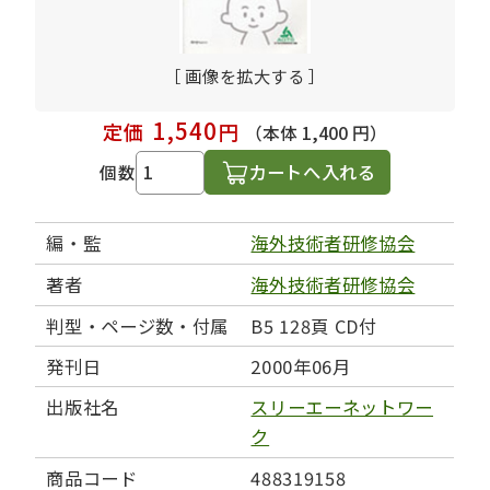
［ 画像を拡大する ］
1,540
定価
円
（本体 1,400 円）
カートへ入れる
個数
編・監
海外技術者研修協会
著者
海外技術者研修協会
判型・ページ数・付属
B5 128頁 CD付
発刊日
2000年06月
出版社名
スリーエーネットワー
ク
商品コード
488319158