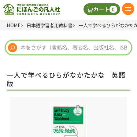
0
カート
HOME
日本語学習者用教科書
一人で学べるひらがなかた
日本語の教科書
視聴覚・補助教材
辞典
一人で学べるひらがなかたかな 英語
教師用参考書
版
新規
ご利