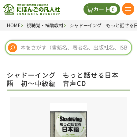
0
カート
HOME
視聴覚・補助教材
シャドーイング もっと話せる日
日本語の教科書
視聴覚・補助教材
辞典
シャドーイング もっと話せる日本
教師用参考書
語 初～中級編 音声CD
新規
ご利