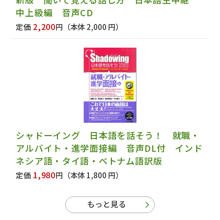
中上級編 音声CD
2,200
定価
円
（本体 2,000 円）
シャドーイング 日本語を話そう！ 就職・
アルバイト・進学面接編 音声DL付 インド
ネシア語・タイ語・ベトナム語訳版
1,980
定価
円
（本体 1,800 円）
もっと見る