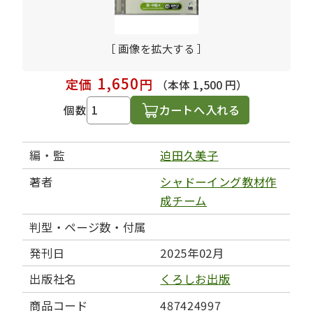
［ 画像を拡大する ］
1,650
定価
円
（本体 1,500 円）
カートへ入れる
個数
編・監
迫田久美子
著者
シャドーイング教材作
成チーム
判型・ページ数・付属
発刊日
2025年02月
出版社名
くろしお出版
商品コード
487424997