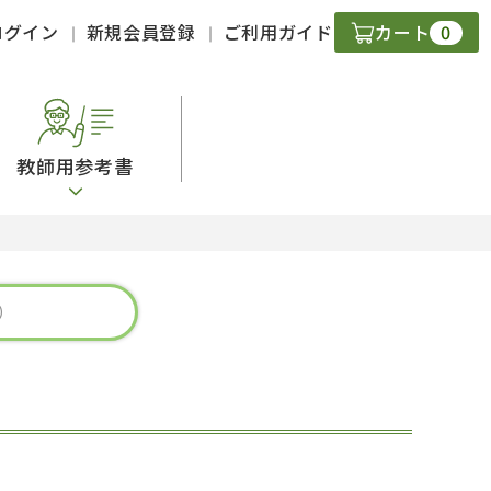
0
ログイン
新規会員登録
ご利用ガイド
カート
教師用参考書
・ＣＤ
現
字）
ニケーション
策
スキル