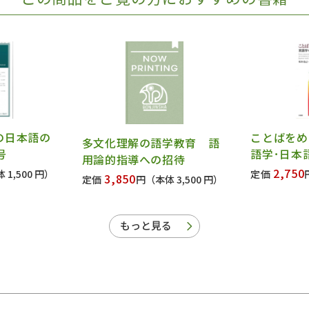
の日本語の
ことばをめ
多文化理解の語学教育 語
号
語学･日本
用論的指導への招待
2,750
 1,500 円）
定価
3,850
定価
円
（本体 3,500 円）
もっと見る