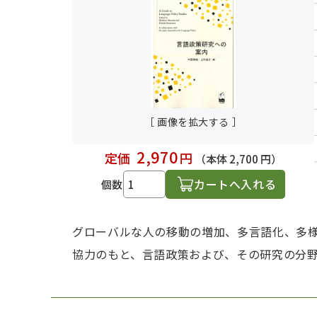
日本語学習関連副読本
［ 画像を拡大する ］
2,970
定価
円
（本体 2,700 円）
カートへ入れる
個数
グローバルな人の移動の増加、多言語化、多
協力のもと、言語政策および、その研究の分