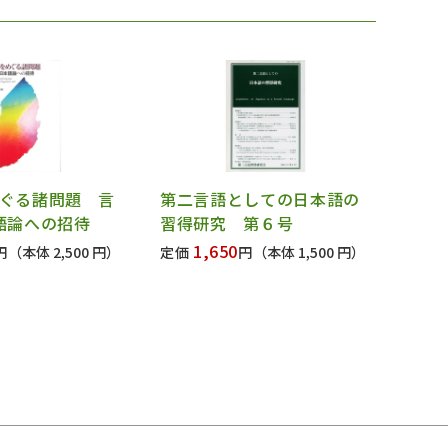
ぐる諸問題 言
第二言語としての日本語の
語論への招待
習得研究 第６号
1,650
円
（本体 2,500 円）
定価
円
（本体 1,500 円）