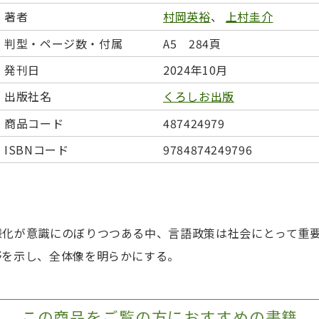
日本事情
定期刊行物
著者
村岡英裕
、
上村圭介
判型・ページ数・付属
A5 284頁
発刊日
2024年10月
出版社名
くろしお出版
商品コード
487424979
ISBNコード
9784874249796
様化が意識にのぼりつつある中、言語政策は社会にとって重
野を示し、全体像を明らかにする。
この商品をご覧の方におすすめの書籍