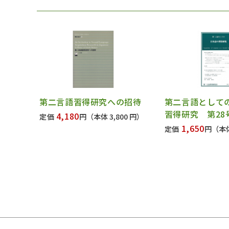
第二言語習得研究への招待
第二言語として
習得研究 第28
4,180
定価
円
（本体 3,800 円）
1,650
定価
円
（本体