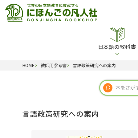
日本語の教科書
HOME
教師用参考書
言語政策研究への案内
総合教科書
ビデオ・ＤＶＤ
日本語学習辞典
日本語教授法
留学生向け専門分野
カード・ゲーム・絵教材
韓国語辞典
音声・音韻
読解
ドイツ語辞典
文法
会話
各国語辞典
試験対策
言語政策研究への案内
練習問題
語学・文法辞典
多言語社会・言語政策
各種試験対策
定期刊行物