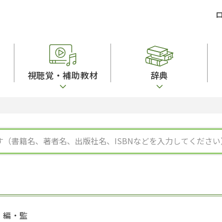
視聴覚・補助教材
辞典
ビジネスパーソン・研修生向け
コンピューター
漢字字典（辞典）
教室活動参考書
短期滞在者向け
カセットテープ
英語辞典
日本語概説
子ども向け
絵本・子ども向け補助
スペイン語辞典
語彙・意味
文法
図表
中国語辞典
文章・談話・表
発音・聴解
ポルトガル語辞典
表記
作文
ロシア語辞典
言語学
語彙・表現
国語辞典
日本語教育事情
表記（かな・漢
漢字・漢和辞典
異文化間コミュ
日本語能力試験対策
表現・用字用語辞典
言語の諸相
日本留学試験対
比較文化辞典
アカデミック・
大学入試対策
学校情報
編・監