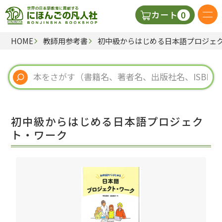
0
カート
HOME
教師用参考書
初中級からはじめる日本語プロジェ
日本語の教科書
視聴覚・補助教材
辞典
初中級からはじめる日本語プロジェク
教師用参考書
ト・ワーク
新規
ご利