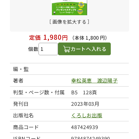
［ 画像を拡大する ］
1,980
定価
円
（本体 1,800 円）
カートへ入れる
個数
編・監
著者
幸松英恵 渡辺陽子
判型・ページ数・付属
B5 128頁
発刊日
2023年03月
出版社名
くろしお出版
商品コード
487424939
ISBNコード
9784874249390