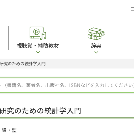
視聴覚・補助教材
辞典
研究のための統計学入門
ビジネスパーソン・研修生向け
コンピューター
漢字字典（辞典）
教室活動参考書
短期滞在者向け
カセットテープ
英語辞典
日本語概説
子ども向け
絵本・子ども向け補助
スペイン語辞典
語彙・意味
文法
図表
中国語辞典
文章・談話・表
発音・聴解
ポルトガル語辞典
表記
作文
ロシア語辞典
言語学
語彙・表現
国語辞典
日本語教育事情
表記（かな・漢
漢字・漢和辞典
異文化間コミュ
研究のための統計学入門
日本語能力試験対策
表現・用字用語辞典
言語の諸相
日本留学試験対
比較文化辞典
アカデミック・
大学入試対策
学校情報
編・監