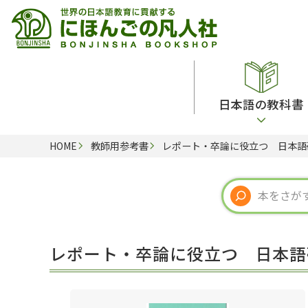
日本語の教科書
HOME
教師用参考書
レポート・卒論に役立つ 日本語
総合教科書
ビデオ・ＤＶＤ
日本語学習辞典
日本語教授法
留学生向け専門分野
カード・ゲーム・絵教材
韓国語辞典
音声・音韻
読解
ドイツ語辞典
文法
会話
各国語辞典
試験対策
レポート・卒論に役立つ 日本語
練習問題
語学・文法辞典
多言語社会・言語政策
各種試験対策
定期刊行物