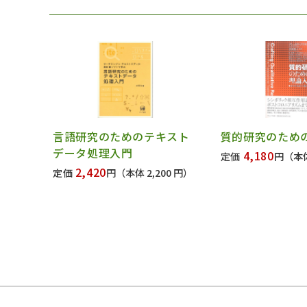
言語研究のためのテキスト
質的研究のため
データ処理入門
4,180
定価
円
（本体
2,420
定価
円
（本体 2,200 円）