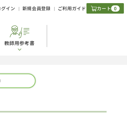
0
ログイン
新規会員登録
ご利用ガイド
カート
教師用参考書
・ＣＤ
現
字）
ニケーション
策
スキル