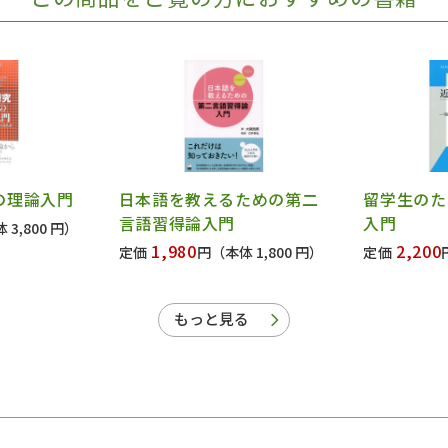
の理論入門
日本語を教えるための第二
留学生のた
言語習得論入門
入門
 3,800 円）
1,980
2,200
定価
円
（本体 1,800 円）
定価
もっと見る