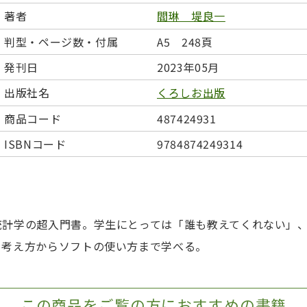
日本事情
定期刊行物
著者
閻琳 堤良一
判型・ページ数・付属
A5 248頁
発刊日
2023年05月
出版社名
くろしお出版
商品コード
487424931
ISBNコード
9784874249314
統計学の超入門書。学生にとっては「誰も教えてくれない」
、考え方からソフトの使い方まで学べる。
この商品をご覧の方におすすめの書籍