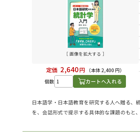
日本語学習関連副読本
［ 画像を拡大する ］
2,640
定価
円
（本体 2,400 円）
カートへ入れる
個数
日本語学・日本語教育を研究する人へ贈る、
を、会話形式で提示する具体的な課題のもと