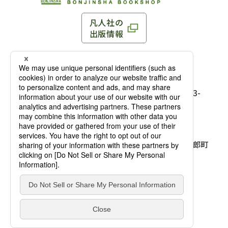
凡人社の
出版情報
〒102-0093 東京都千代田区平河町 1-3-13 8F
TEL：03-3263-3959／FAX：03-3263-3116
〒102-0093 東京都千代田区平河町1-3-
13 8F［
アクセス
］
麹町店
TEL：03-3239-8673／FAX：03-3263-
3116
〒541-0056 大阪府大阪市中央区久太郎町
4-2-10
大阪店
大西ビルディング 1階［
アクセス
］
TEL：06-4256-2684／FAX：03-6733-
7887
凡人社の本を見る
© Bonjinsha Co., LTD. All Rights Reserved.
凡人社が出版した本を見る