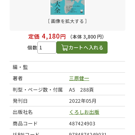
［ 画像を拡大する ］
4,180
定価
円
（本体 3,800 円）
カートへ入れる
個数
編・監
著者
三原健一
判型・ページ数・付属
A5 288頁
発刊日
2022年05月
出版社名
くろしお出版
商品コード
487424903
ISBNコード
9784874249031