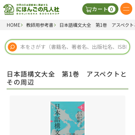
0
カート
HOME
教師用参考書
日本語構文大全 第1巻 アスペクト
日本語の教科書
視聴覚・補助教材
辞典
日本語構文大全 第1巻 アスペクトと
教師用参考書
その周辺
新規
ご利