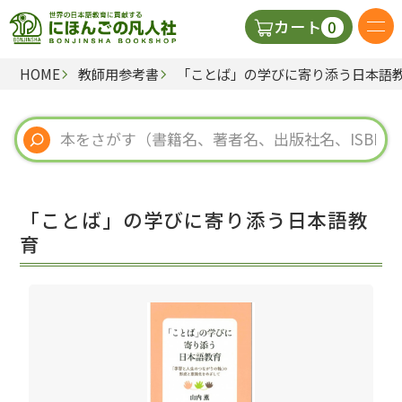
0
カート
HOME
教師用参考書
「ことば」の学びに寄り添う日本語
日本語の教科書
視聴覚・補助教材
辞典
「ことば」の学びに寄り添う日本語教
教師用参考書
育
新規
ご利