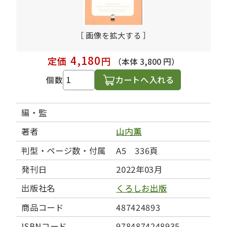
［ 画像を拡大する ］
4,180
定価
円
（本体 3,800 円）
カートへ入れる
個数
編・監
著者
山内薫
判型・ページ数・付属
A5 336頁
発刊日
2022年03月
出版社名
くろしお出版
商品コード
487424893
ISBNコード
9784874248935