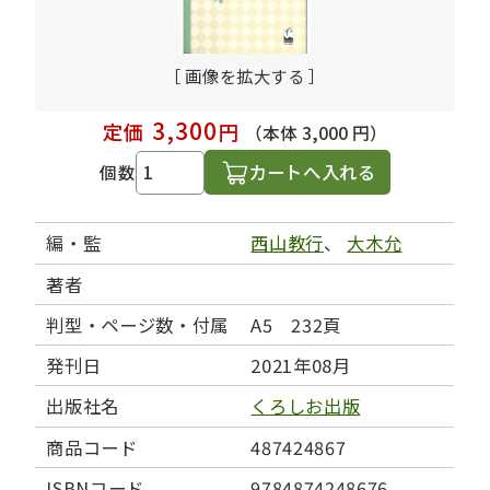
［ 画像を拡大する ］
3,300
定価
円
（本体 3,000 円）
カートへ入れる
個数
編・監
西山教行
、
大木允
著者
判型・ページ数・付属
A5 232頁
発刊日
2021年08月
出版社名
くろしお出版
商品コード
487424867
ISBNコード
9784874248676