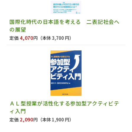
国際化時代の日本語を考える 二表記社会へ
の展望
4,070
定価
円
（本体 3,700 円）
ＡＬ型授業が活性化する参加型アクティビテ
ィ入門
2,090
定価
円
（本体 1,900 円）