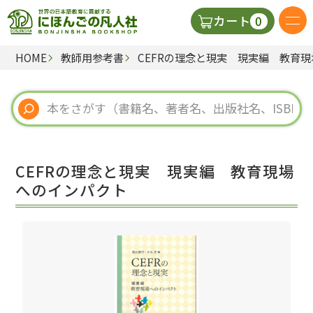
0
カート
HOME
教師用参考書
CEFRの理念と現実 現実編 教育
日本語の教科書
視聴覚・補助教材
辞典
CEFRの理念と現実 現実編 教育現場
教師用参考書
へのインパクト
新規
ご利