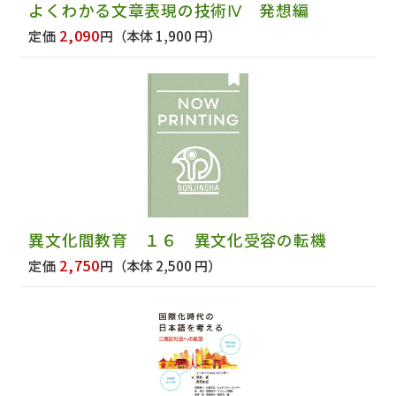
よくわかる文章表現の技術Ⅳ 発想編
2,090
定価
円
（本体 1,900 円）
異文化間教育 １６ 異文化受容の転機
2,750
定価
円
（本体 2,500 円）