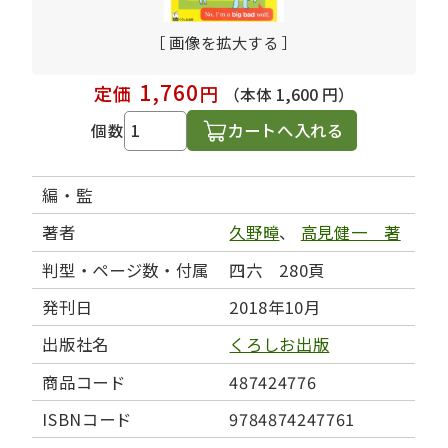
［ 画像を拡大する ］
1,760
定価
円
（本体 1,600 円）
カートへ入れる
個数
編・監
著者
久野暲
、
高見健一 著
判型・ページ数・付属
四六 280頁
発刊日
2018年10月
出版社名
くろしお出版
商品コード
487424776
ISBNコード
9784874247761