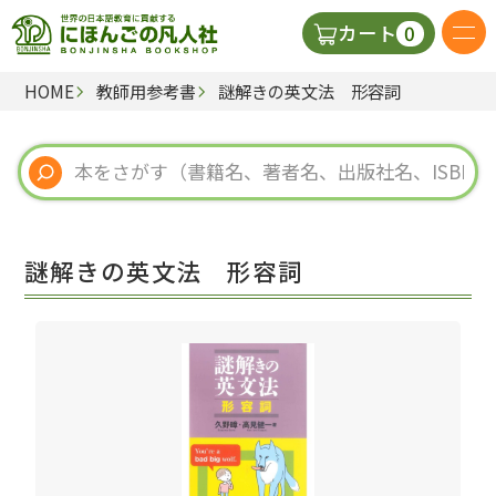
0
カート
HOME
教師用参考書
謎解きの英文法 形容詞
日本語の教科書
視聴覚・補助教材
辞典
謎解きの英文法 形容詞
教師用参考書
新規
ご利