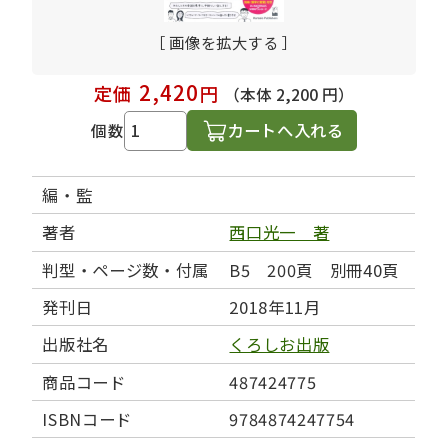
［ 画像を拡大する ］
2,420
定価
円
（本体 2,200 円）
カートへ入れる
個数
編・監
著者
西口光一 著
判型・ページ数・付属
B5 200頁 別冊40頁
発刊日
2018年11月
出版社名
くろしお出版
商品コード
487424775
ISBNコード
9784874247754