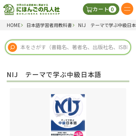
0
カート
HOME
日本語学習者用教科書
NIJ テーマで学ぶ中級日
日本語の教科書
視聴覚・補助教材
辞典
NIJ テーマで学ぶ中級日本語
教師用参考書
新規
ご利