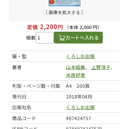
［ 画像を拡大する ］
2,200
定価
円
（本体 2,000 円）
カートへ入れる
個数
編・監
くろしお出版
著者
山本絵美
、
上野淳子
、
米良好恵
判型・ページ数・付属
A4 200頁
発刊日
2018年04月
出版社名
くろしお出版
商品コード
487424757
ISBNコード
9784874247570