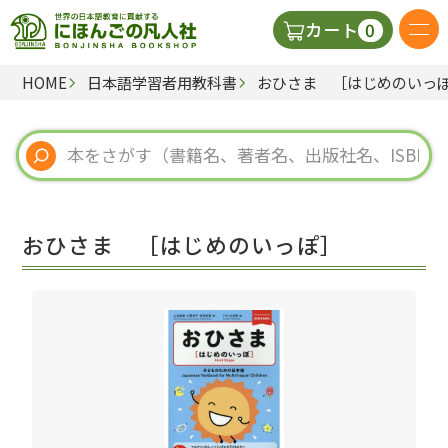
0
カート
HOME
日本語学習者用教科書
おひさま ［はじめのいっ
日本語の教科書
視聴覚・補助教材
辞典
おひさま ［はじめのいっぽ］
教師用参考書
新規
ご利