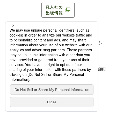
凡人社の
出版情報
〒102-0093 東京都千代田区平河町 1-3-13 8F
TEL：03-3263-3959／FAX：03-3263-3116
〒102-0093 東京都千代田区平河町1-3-
13 8F［
アクセス
］
麹町店
TEL：03-3239-8673／FAX：03-3263-
3116
〒541-0056 大阪府大阪市中央区久太郎町
4-2-10
大阪店
大西ビルディング 1階［
アクセス
］
TEL：06-4256-2684／FAX：03-6733-
7887
凡人社の本を見る
© Bonjinsha Co., LTD. All Rights Reserved.
凡人社が出版した本を見る