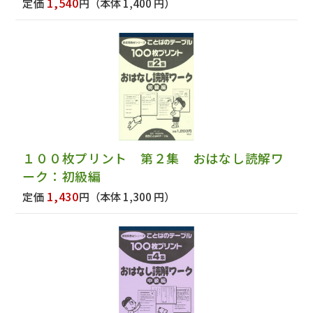
1,540
定価
円
（本体 1,400 円）
１００枚プリント 第２集 おはなし読解ワ
ーク：初級編
1,430
定価
円
（本体 1,300 円）