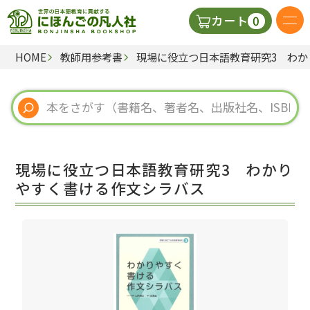
0
カート
HOME
教師用参考書
現場に役立つ日本語教育研究3 わ
日本語の教科書
視聴覚・補助教材
辞典
現場に役立つ日本語教育研究3 わかり
教師用参考書
やすく書ける作文シラバス
新規
ご利