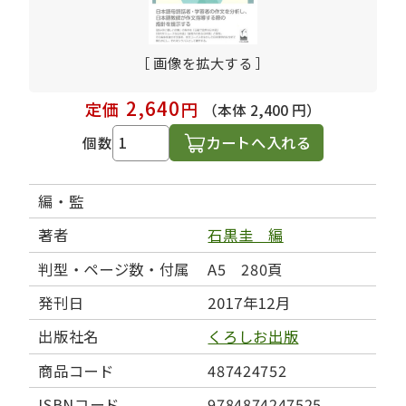
［ 画像を拡大する ］
2,640
定価
円
（本体 2,400 円）
カートへ入れる
個数
編・監
著者
石黒圭 編
判型・ページ数・付属
A5 280頁
発刊日
2017年12月
出版社名
くろしお出版
商品コード
487424752
ISBNコード
9784874247525