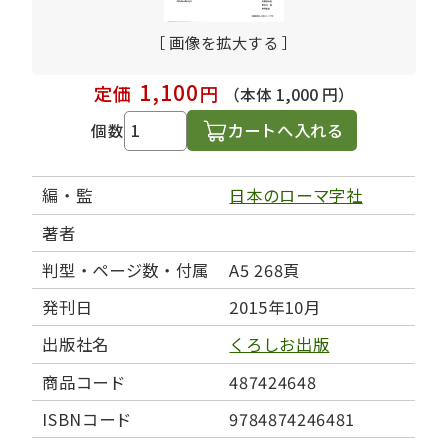
［ 画像を拡大する ］
1,100
定価
円
（本体 1,000 円）
カートへ入れる
個数
編・監
日本のローマ字社
著者
判型・ページ数・付属
A5 268頁
発刊日
2015年10月
出版社名
くろしお出版
商品コード
487424648
ISBNコード
9784874246481