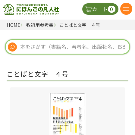
0
カート
HOME
教師用参考書
ことばと文字 ４号
日本語の教科書
視聴覚・補助教材
辞典
ことばと文字 ４号
教師用参考書
新規
ご利