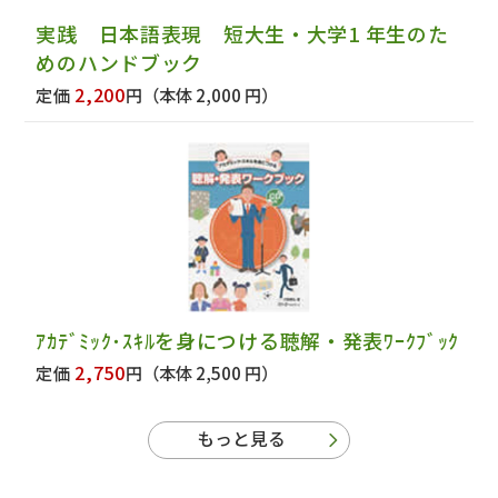
実践 日本語表現 短大生・大学1 年生のた
めのハンドブック
2,200
定価
円
（本体 2,000 円）
ｱｶﾃﾞﾐｯｸ･ｽｷﾙを身につける聴解・発表ﾜｰｸﾌﾞｯｸ
2,750
定価
円
（本体 2,500 円）
もっと見る