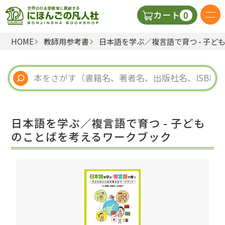
0
カート
HOME
教師用参考書
日本語を学ぶ／複言語で育つ - 子
日本語の教科書
視聴覚・補助教材
辞典
日本語を学ぶ／複言語で育つ - 子ども
教師用参考書
のことばを考えるワークブック
新規
ご利