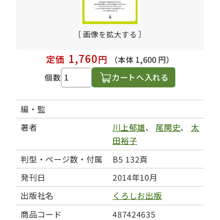
［ 画像を拡大する ］
1,760
定価
円
（本体 1,600 円）
カートへ入れる
個数
編・監
著者
川上郁雄
、
尾関史
、
太
田裕子
判型・ページ数・付属
B5 132頁
発刊日
2014年10月
出版社名
くろしお出版
商品コード
487424635