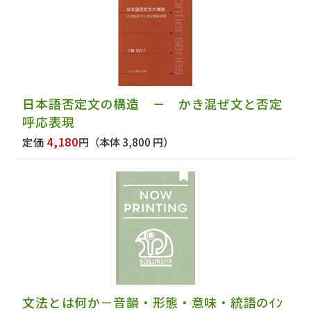
日本語否定文の構造 － かき混ぜ文と否定
呼応表現
4,180
定価
円
（本体 3,800 円）
文法とは何か－音韻・形態・意味・統語のｲﾝ