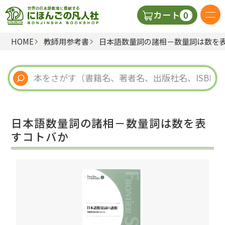
0
カート
HOME
教師用参考書
日本語数量詞の諸相－数量詞は数を
日本語の教科書
視聴覚・補助教材
辞典
日本語数量詞の諸相－数量詞は数を表
教師用参考書
すコトバか
新規
ご利