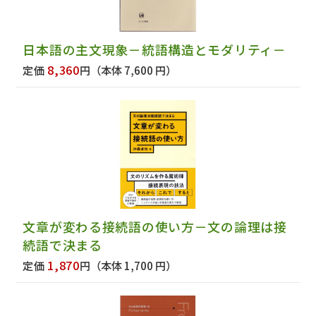
日本語の主文現象－統語構造とモダリティ－
8,360
定価
円
（本体 7,600 円）
文章が変わる接続語の使い方－文の論理は接
続語で決まる
1,870
定価
円
（本体 1,700 円）