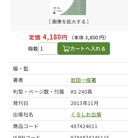
［ 画像を拡大する ］
4,180
定価
円
（本体 3,800 円）
カートへ入れる
個数
編・監
著者
岩田一成著
判型・ページ数・付属
A5 240頁
発刊日
2013年11月
出版社名
くろしお出版
商品コード
487424611
ISBNコード
9784874246115