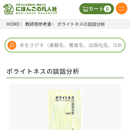
0
カート
HOME
教師用参考書
ポライトネスの談話分析
日本語の教科書
視聴覚・補助教材
辞典
ポライトネスの談話分析
教師用参考書
新規
ご利