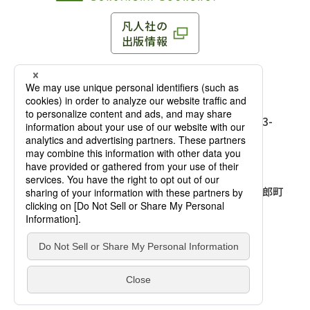
凡人社の
出版情報
〒102-0093 東京都千代田区平河町 1-3-13 8F
TEL：03-3263-3959／FAX：03-3263-3116
〒102-0093 東京都千代田区平河町1-3-
13 8F［
アクセス
］
麹町店
TEL：03-3239-8673／FAX：03-3263-
3116
〒541-0056 大阪府大阪市中央区久太郎町
4-2-10
大阪店
大西ビルディング 1階［
アクセス
］
TEL：06-4256-2684／FAX：03-6733-
7887
凡人社の本を見る
© Bonjinsha Co., LTD. All Rights Reserved.
凡人社が出版した本を見る