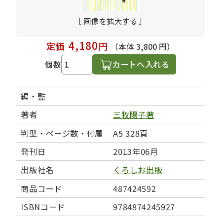
［ 画像を拡大する ］
4,180
定価
円
（本体 3,800 円）
カートへ入れる
個数
編・監
著者
三牧陽子著
判型・ページ数・付属
A5 328頁
発刊日
2013年06月
出版社名
くろしお出版
商品コード
487424592
ISBNコード
9784874245927