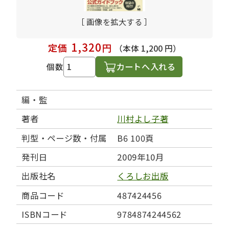
［ 画像を拡大する ］
1,320
定価
円
（本体 1,200 円）
カートへ入れる
個数
編・監
著者
川村よし子著
判型・ページ数・付属
B6 100頁
発刊日
2009年10月
出版社名
くろしお出版
商品コード
487424456
ISBNコード
9784874244562