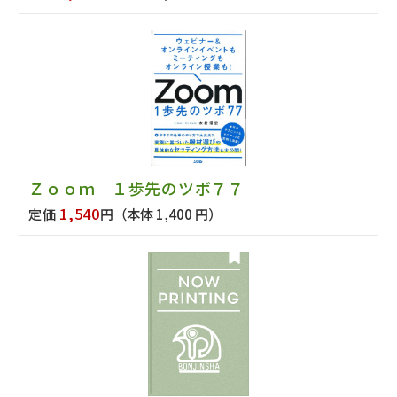
Ｚｏｏｍ １歩先のツボ７７
1,540
定価
円
（本体 1,400 円）