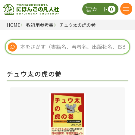
0
カート
HOME
教師用参考書
チュウ太の虎の巻
日本語の教科書
視聴覚・補助教材
辞典
チュウ太の虎の巻
教師用参考書
新規
ご利