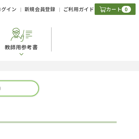
0
ログイン
新規会員登録
ご利用ガイド
カート
教師用参考書
・ＣＤ
現
字）
ニケーション
策
スキル