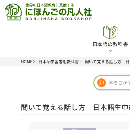
日本語の教科書
HOME
日本語学習者用教科書
聞いて覚える話し方 日
総合教科書
ビデオ・ＤＶＤ
日本語学習辞典
日本語教授法
留学生向け専門分野
カード・ゲーム・絵教材
韓国語辞典
音声・音韻
読解
ドイツ語辞典
文法
会話
各国語辞典
試験対策
聞いて覚える話し方 日本語生中
練習問題
語学・文法辞典
多言語社会・言語政策
各種試験対策
定期刊行物