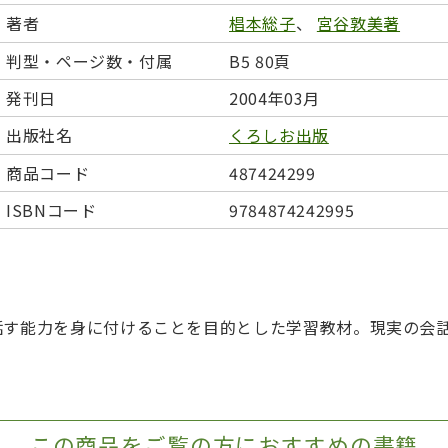
日本事情
定期刊行物
著者
椙本総子
、
宮谷敦美著
判型・ページ数・付属
B5 80頁
発刊日
2004年03月
出版社名
くろしお出版
商品コード
487424299
ISBNコード
9784874242995
話す能力を身に付けることを目的とした学習教材。現実の会
この商品をご覧の方におすすめの書籍