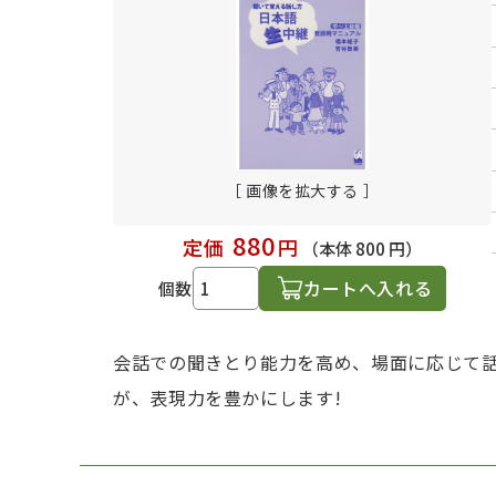
日本語学習関連副読本
［ 画像を拡大する ］
880
定価
円
（本体 800 円）
カートへ入れる
個数
会話での聞きとり能力を高め、場面に応じて
が、表現力を豊かにします!