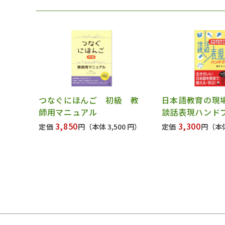
つなぐにほんご 初級 教
日本語教育の現
師用マニュアル
談話表現ハンド
3,850
3,300
定価
円
（本体 3,500 円）
定価
円
（本体