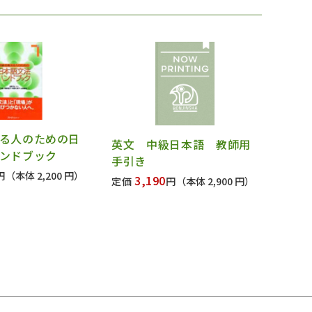
る人のための日
英文 中級日本語 教師用
ンドブック
手引き
円
（本体 2,200 円）
3,190
定価
円
（本体 2,900 円）