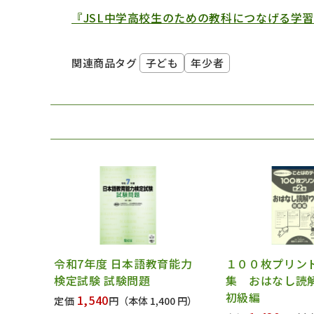
『JSL中学高校生のための教科につなげる学
子ども
年少者
関連商品タグ
令和7年度 日本語教育能力
１００枚プリン
検定試験 試験問題
集 おはなし読
初級編
1,540
定価
円
（本体 1,400 円）