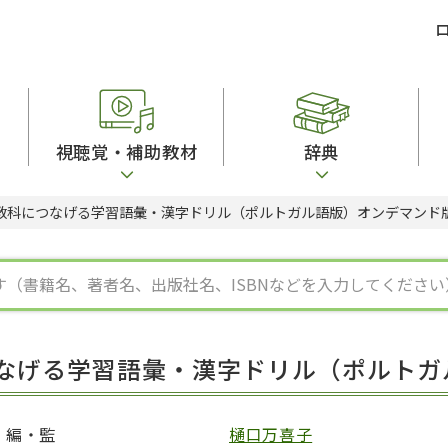
視聴覚・補助教材
辞典
の教科につなげる学習語彙・漢字ドリル（ポルトガル語版）オンデマンド
ビジネスパーソン・研修生向け
コンピューター
漢字字典（辞典）
教室活動参考書
短期滞在者向け
カセットテープ
英語辞典
日本語概説
子ども向け
絵本・子ども向け補助
スペイン語辞典
語彙・意味
文法
図表
中国語辞典
文章・談話・表
発音・聴解
ポルトガル語辞典
表記
作文
ロシア語辞典
言語学
語彙・表現
国語辞典
日本語教育事情
表記（かな・漢
漢字・漢和辞典
異文化間コミュ
つなげる学習語彙・漢字ドリル（ポルト
日本語能力試験対策
表現・用字用語辞典
言語の諸相
日本留学試験対
比較文化辞典
アカデミック・
大学入試対策
学校情報
編・監
樋口万喜子