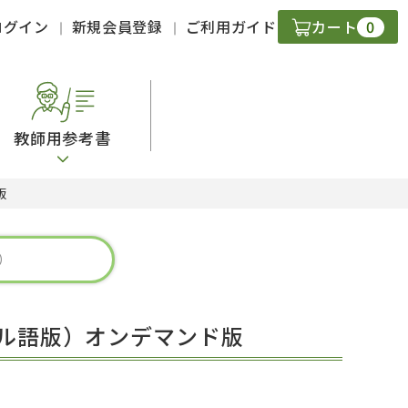
0
ログイン
新規会員登録
ご利用ガイド
カート
教師用参考書
版
・ＣＤ
現
字）
ニケーション
ガル語版）オンデマンド版
策
スキル