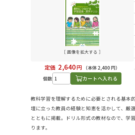
日本語学習関連副読本
［ 画像を拡大する ］
2,640
定価
円
（本体 2,400 円）
カートへ入れる
個数
教科学習を理解するために必要とされる基本
壇に立った教員の経験と知恵を活かして、厳
とともに掲載。ドリル形式の教材なので、学
ります。