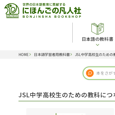
日本語の教科書
HOME
日本語学習者用教科書
JSL中学高校生のため
総合教科書
ビデオ・ＤＶＤ
日本語学習辞典
日本語教授法
留学生向け専門分野
カード・ゲーム・絵教材
韓国語辞典
音声・音韻
読解
ドイツ語辞典
文法
会話
各国語辞典
試験対策
JSL中学高校生のための教科に
練習問題
語学・文法辞典
多言語社会・言語政策
各種試験対策
定期刊行物