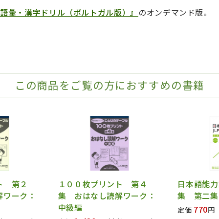
習語彙・漢字ドリル（ポルトガル版）』
のオンデマンド版。
この商品をご覧の方におすすめの書籍
ト 第２
１００枚プリント 第４
日本語能力
解ワーク：
集 おはなし読解ワーク：
集 第二集
中級編
770
定価
円