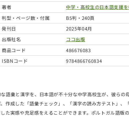
日本事情
定期刊行物
著者
中学・高校生の日本語支援を
判型・ページ数・付属
B5判・240頁
発刊日
2025年04月
出版社名
ココ出版
商品コード
486676083
ISBNコード
9784866760834
的な語彙と漢字を、日本語が不十分な中学高校生が、彼らの
選、作成した「語彙チェック」、「漢字の読み方テスト」、
習した実感や充足感をえることができます。ポルトガル語版