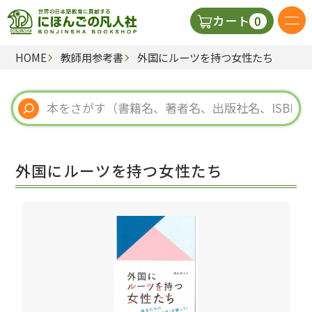
0
カート
HOME
教師用参考書
外国にルーツを持つ女性たち
日本語の教科書
視聴覚・補助教材
辞典
外国にルーツを持つ女性たち
教師用参考書
新規
ご利