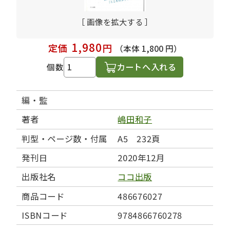
［ 画像を拡大する ］
1,980
定価
円
（本体 1,800 円）
カートへ入れる
個数
編・監
著者
嶋田和子
判型・ページ数・付属
A5 232頁
発刊日
2020年12月
出版社名
ココ出版
商品コード
486676027
ISBNコード
9784866760278