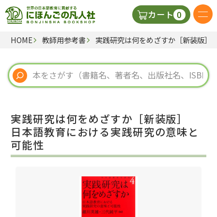
0
カート
HOME
教師用参考書
実践研究は何をめざすか［新装版］
日本語の教科書
視聴覚・補助教材
辞典
実践研究は何をめざすか［新装版］
教師用参考書
日本語教育における実践研究の意味と
可能性
新規
ご利