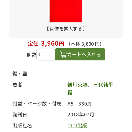
［ 画像を拡大する ］
3,960
定価
円
（本体 3,600 円）
カートへ入れる
個数
編・監
著者
細川英雄
、
三代純平
編
判型・ページ数・付属
A5 360頁
発刊日
2018年07月
出版社名
ココ出版