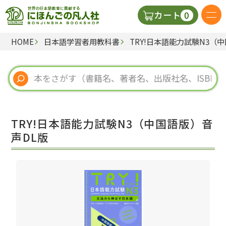
0
カート
HOME
日本語学習者用教科書
TRY!日本語能力試験N3（
日本語の教科書
視聴覚・補助教材
辞典
TRY!日本語能力試験N3（中国語版）音
教師用参考書
声DL版
新規
ご利