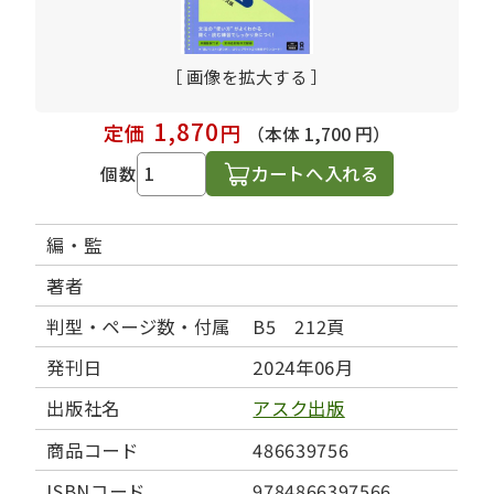
［ 画像を拡大する ］
1,870
定価
円
（本体 1,700 円）
カートへ入れる
個数
編・監
著者
判型・ページ数・付属
B5 212頁
発刊日
2024年06月
出版社名
アスク出版
商品コード
486639756
ISBNコード
9784866397566