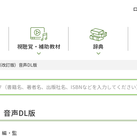
視聴覚・補助教材
辞典
2（改訂版）音声DL版
ビジネスパーソン・研修生向け
コンピューター
漢字字典（辞典）
教室活動参考書
短期滞在者向け
カセットテープ
英語辞典
日本語概説
子ども向け
絵本・子ども向け補助
スペイン語辞典
語彙・意味
文法
図表
中国語辞典
文章・談話・表
発音・聴解
ポルトガル語辞典
表記
作文
ロシア語辞典
言語学
語彙・表現
国語辞典
日本語教育事情
表記（かな・漢
漢字・漢和辞典
異文化間コミュ
）音声DL版
日本語能力試験対策
表現・用字用語辞典
言語の諸相
日本留学試験対
比較文化辞典
アカデミック・
大学入試対策
学校情報
編・監