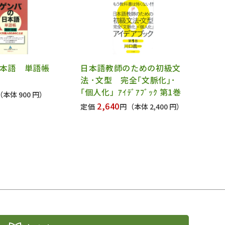
日本語 単語帳
日本語教師のための初級文
法 ･文型 完全｢文脈化｣･
｢個人化」ｱｲﾃﾞｱﾌﾞｯｸ 第1巻
（本体 900 円）
2,640
定価
円
（本体 2,400 円）