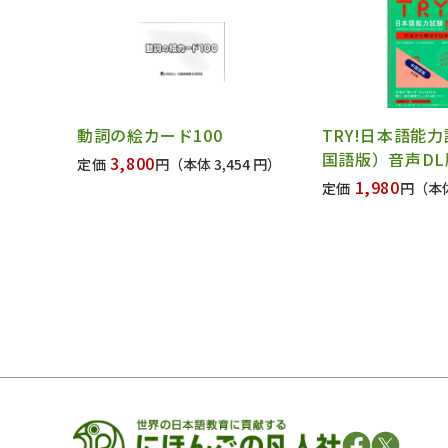
動詞の絵カード100
TRY!日本語能
国語版）音声DL
3,800
定価
円
（本体 3,454 円）
1,980
定価
円
（本体