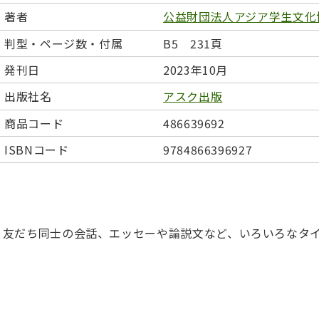
日本事情
定期刊行物
著者
公益財団法人アジア学生文化
判型・ページ数・付属
B5 231頁
発刊日
2023年10月
出版社名
アスク出版
商品コード
486639692
ISBNコード
9784866396927
ス、友だち同士の会話、エッセーや論説文など、いろいろなタ