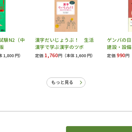
力試験N2（中
漢字だいじょうぶ！ 生活
ゲンバの
版
漢字で学ぶ漢字のツボ
建設・設備
1,760
990
 1,800 円）
定価
円
（本体 1,600 円）
定価
円
もっと見る