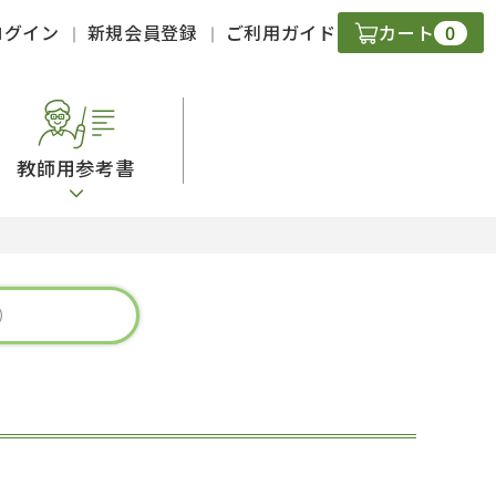
0
ログイン
新規会員登録
ご利用ガイド
カート
教師用参考書
・ＣＤ
現
字）
ニケーション
策
スキル