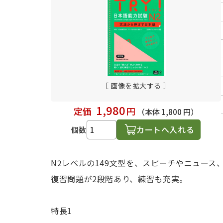
日本語学習関連副読本
［ 画像を拡大する ］
1,980
定価
円
（本体 1,800 円）
カートへ入れる
個数
N2レベルの149文型を、スピーチやニュー
復習問題が2段階あり、練習も充実。
特長1