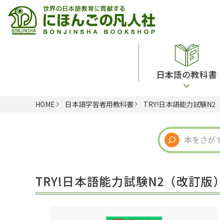
日本語の教科書
HOME
日本語学習者用教科書
TRY!日本語能力試験N
総合教科書
ビデオ・ＤＶＤ
日本語学習辞典
日本語教授法
留学生向け専門分野
カード・ゲーム・絵教材
韓国語辞典
音声・音韻
読解
ドイツ語辞典
文法
会話
各国語辞典
試験対策
TRY!日本語能力試験N2（改訂版
練習問題
語学・文法辞典
多言語社会・言語政策
各種試験対策
定期刊行物