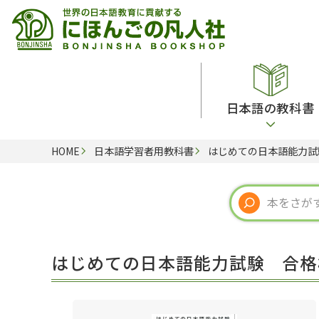
日本語の教科書
HOME
日本語学習者用教科書
はじめての日本語能力試
総合教科書
ビデオ・ＤＶＤ
日本語学習辞典
日本語教授法
留学生向け専門分野
カード・ゲーム・絵教材
韓国語辞典
音声・音韻
読解
ドイツ語辞典
文法
会話
各国語辞典
試験対策
はじめての日本語能力試験 合格
練習問題
語学・文法辞典
多言語社会・言語政策
各種試験対策
定期刊行物