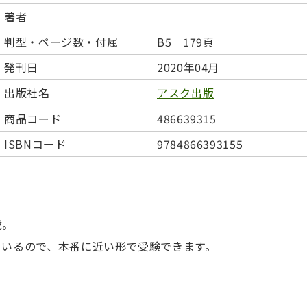
日本事情
定期刊行物
著者
判型・ページ数・付属
B5 179頁
発刊日
2020年04月
出版社名
アスク出版
商品コード
486639315
ISBNコード
9784866393155
載。
ているので、本番に近い形で受験できます。