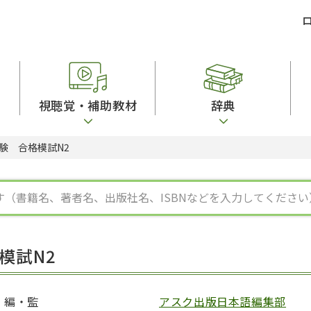
視聴覚・補助教材
辞典
験 合格模試N2
ビジネスパーソン・研修生向け
コンピューター
漢字字典（辞典）
教室活動参考書
短期滞在者向け
カセットテープ
英語辞典
日本語概説
子ども向け
絵本・子ども向け補助
スペイン語辞典
語彙・意味
文法
図表
中国語辞典
文章・談話・表
発音・聴解
ポルトガル語辞典
表記
作文
ロシア語辞典
言語学
語彙・表現
国語辞典
日本語教育事情
表記（かな・漢
漢字・漢和辞典
異文化間コミュ
模試N2
日本語能力試験対策
表現・用字用語辞典
言語の諸相
日本留学試験対
比較文化辞典
アカデミック・
大学入試対策
学校情報
編・監
アスク出版日本語編集部