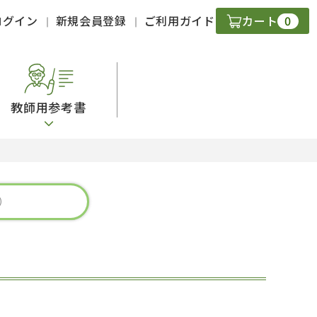
0
ログイン
新規会員登録
ご利用ガイド
カート
教師用参考書
・ＣＤ
現
字）
ニケーション
策
スキル