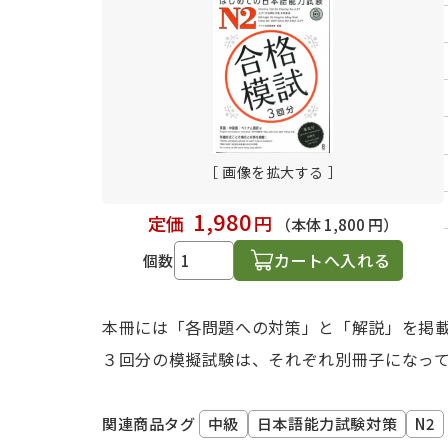
日本語学習関連副読本
［ 画像を拡大する ］
1,980
定価
円
（本体 1,800 円）
カートへ入れる
個数
本冊には「各問題への対策」と「解説」を掲
３回分の模擬試験は、それぞれ別冊子になっ
中級
日本語能力試験対策
N2
関連商品タグ