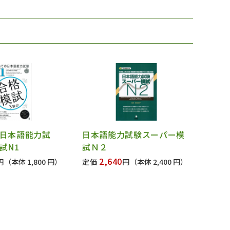
日本語能力試
日本語能力試験スーパー模
試N1
試Ｎ２
2,640
円
（本体 1,800 円）
定価
円
（本体 2,400 円）