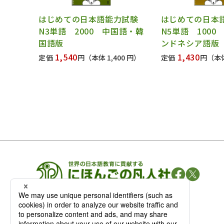
はじめての日本語能力試験
はじめての日本
N3単語 2000 中国語・韓
N5単語 100
国語版
ンドネシア語版
1,540
1,430
定価
円
（本体 1,400 円）
定価
円
（本体
凡人社の
出版情報