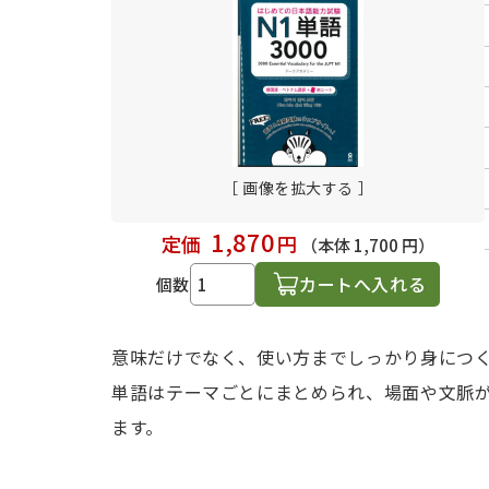
日本語学習関連副読本
［ 画像を拡大する ］
1,870
定価
円
（本体 1,700 円）
カートへ入れる
個数
意味だけでなく、使い方までしっかり身につ
単語はテーマごとにまとめられ、場面や文脈
ます。