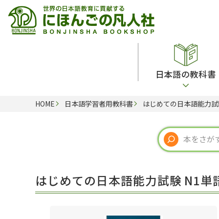
日本語の教科書
HOME
日本語学習者用教科書
はじめての日本語能力試験
総合教科書
ビデオ・ＤＶＤ
日本語学習辞典
日本語教授法
留学生向け専門分野
カード・ゲーム・絵教材
韓国語辞典
音声・音韻
読解
ドイツ語辞典
文法
会話
各国語辞典
試験対策
はじめての日本語能力試験 N1単
練習問題
語学・文法辞典
多言語社会・言語政策
各種試験対策
定期刊行物