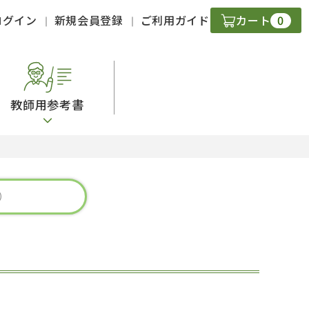
0
ログイン
新規会員登録
ご利用ガイド
カート
教師用参考書
・ＣＤ
現
字）
ニケーション
策
スキル