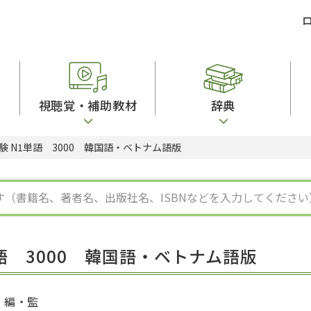
視聴覚・補助教材
辞典
 N1単語 3000 韓国語・ベトナム語版
ビジネスパーソン・研修生向け
コンピューター
漢字字典（辞典）
教室活動参考書
短期滞在者向け
カセットテープ
英語辞典
日本語概説
子ども向け
絵本・子ども向け補助
スペイン語辞典
語彙・意味
文法
図表
中国語辞典
文章・談話・表
発音・聴解
ポルトガル語辞典
表記
作文
ロシア語辞典
言語学
語彙・表現
国語辞典
日本語教育事情
表記（かな・漢
漢字・漢和辞典
異文化間コミュ
語 3000 韓国語・ベトナム語版
日本語能力試験対策
表現・用字用語辞典
言語の諸相
日本留学試験対
比較文化辞典
アカデミック・
大学入試対策
学校情報
編・監