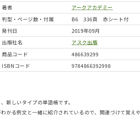
日本事情
定期刊行物
著者
アークアカデミー
判型・ページ数・付属
B6 336頁 赤シート付
発刊日
2019年09月
出版社名
アスク出版
商品コード
486639299
ISBNコード
9784866392998
く、新しいタイプの単語帳です。
がわかる例文と一緒に紹介されているので、関連づけて覚え