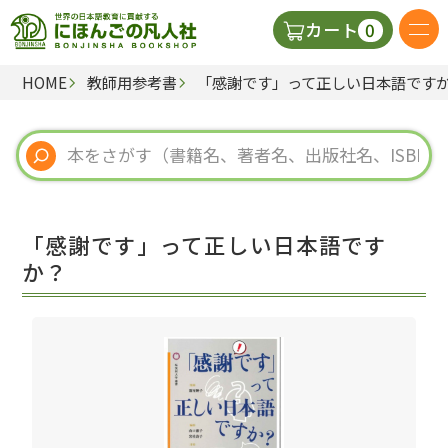
0
カート
HOME
教師用参考書
「感謝です」って正しい日本語です
日本語の教科書
視聴覚・補助教材
辞典
「感謝です」って正しい日本語です
教師用参考書
か？
新規
ご利