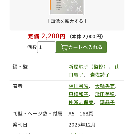
［ 画像を拡大する ］
2,200
定価
円
（本体 2,000 円）
カートへ入れる
個数
編・監
新屋映子（監修）
、
山
口惠子
、
岩佐詩子
著者
相川弓映
、
大輪香菊
、
東條和子
、
飛田美穂
、
仲瀬志保美
、
簗晶子
判型・ページ数・付属
A5 168頁
発刊日
2025年12月