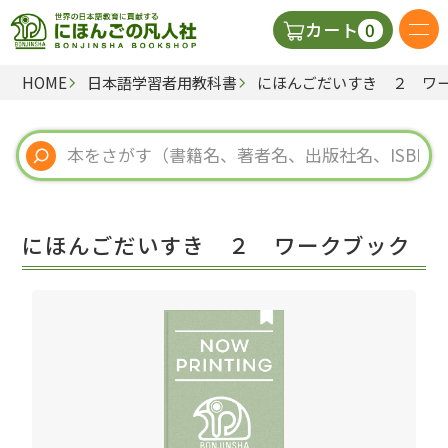
0
カート
HOME
日本語学習者用教科書
にほんごだいすき ２ ワ
日本語の教科書
視聴覚・補助教材
辞典
にほんごだいすき ２ ワークブック
教師用参考書
新規
ご利