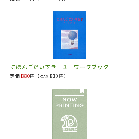
にほんごだいすき ３ ワークブック
880
定価
円
（本体 800 円）