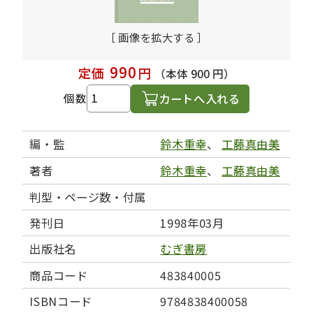
［ 画像を拡大する ］
990
定価
円
（本体 900 円）
カートへ入れる
個数
編・監
鈴木重幸
、
工藤真由美
著者
鈴木重幸
、
工藤真由美
判型・ページ数・付属
発刊日
1998年03月
出版社名
むぎ書房
商品コード
483840005
ISBNコード
9784838400058