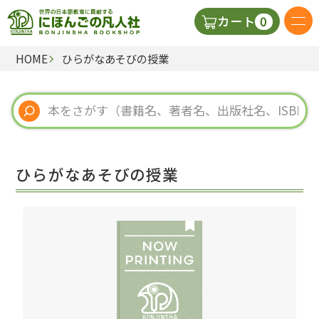
0
カート
HOME
ひらがなあそびの授業
日本語の教科書
視聴覚・補助教材
辞典
ひらがなあそびの授業
教師用参考書
新規
ご利