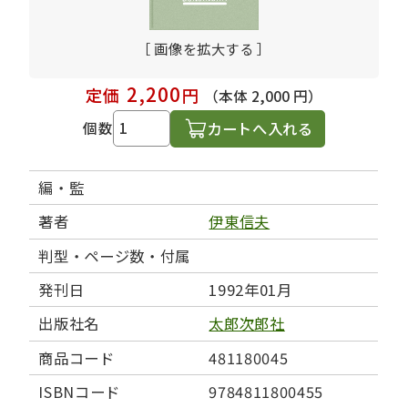
［ 画像を拡大する ］
2,200
定価
円
（本体 2,000 円）
カートへ入れる
個数
編・監
著者
伊東信夫
判型・ページ数・付属
発刊日
1992年01月
出版社名
太郎次郎社
商品コード
481180045
ISBNコード
9784811800455