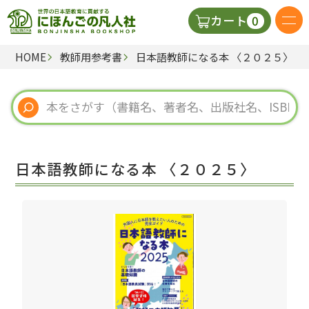
0
カート
HOME
教師用参考書
日本語教師になる本 〈２０２５〉
日本語の教科書
視聴覚・補助教材
辞典
日本語教師になる本 〈２０２５〉
教師用参考書
新規
ご利