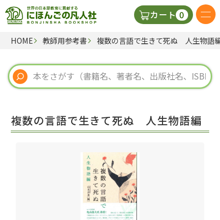
0
カート
HOME
教師用参考書
複数の言語で生きて死ぬ 人生物語
日本語の教科書
視聴覚・補助教材
辞典
複数の言語で生きて死ぬ 人生物語編
教師用参考書
新規
ご利