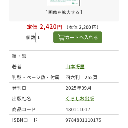
［ 画像を拡大する ］
2,420
定価
円
（本体 2,200 円）
カートへ入れる
個数
編・監
著者
山本冴里
判型・ページ数・付属
四六判 252頁
発刊日
2025年09月
出版社名
くろしお出版
商品コード
480111017
ISBNコード
9784801110175