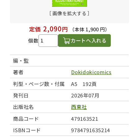
［ 画像を拡大する ］
2,090
定価
円
（本体 1,900 円）
カートへ入れる
個数
編・監
著者
Dokidokicomics
判型・ページ数・付属
A5 192頁
発刊日
2026年07月
出版社名
西東社
商品コード
479163521
ISBNコード
9784791635214