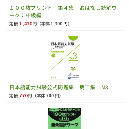
１００枚プリント 第４集 おはなし読解ワ
ーク：中級編
1,430
定価
円
（本体 1,300 円）
日本語能力試験公式問題集 第二集 N3
770
定価
円
（本体 700 円）