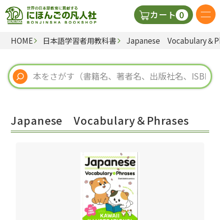
0
カート
HOME
日本語学習者用教科書
Japanese Vocabulary＆P
日本語の教科書
視聴覚・補助教材
辞典
Japanese Vocabulary＆Phrases
教師用参考書
新規
ご利