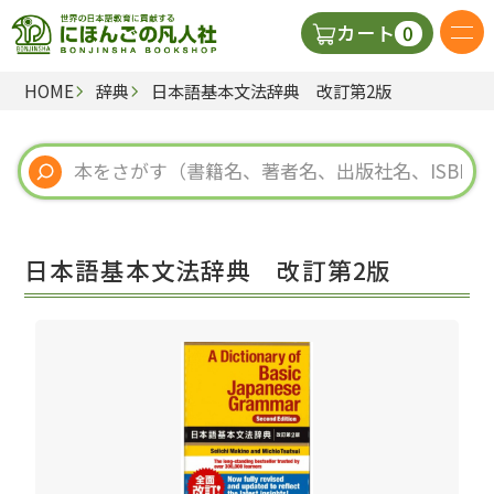
0
カート
HOME
辞典
日本語基本文法辞典 改訂第2版
日本語の教科書
視聴覚・補助教材
辞典
日本語基本文法辞典 改訂第2版
教師用参考書
新規
ご利