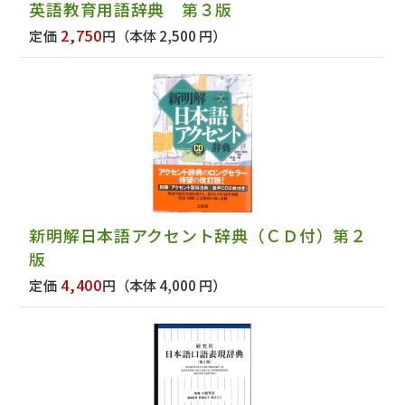
英語教育用語辞典 第３版
2,750
定価
円
（本体 2,500 円）
新明解日本語アクセント辞典（ＣＤ付）第２
版
4,400
定価
円
（本体 4,000 円）