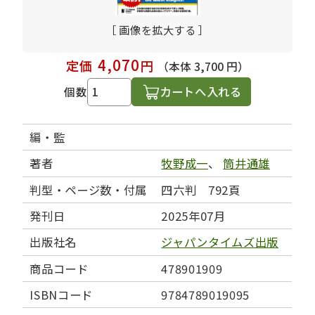
［ 画像を拡大する ］
4,070
定価
円
（本体 3,700 円）
カートへ入れる
個数
編・監
著者
牧野成一
、
筒井通雄
判型・ページ数・付属
四六判 792頁
発刊日
2025年07月
出版社名
ジャパンタイムズ出版
商品コード
478901909
ISBNコード
9784789019095