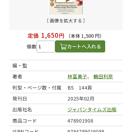
［ 画像を拡大する ］
1,650
定価
円
（本体 1,500 円）
カートへ入れる
個数
編・監
著者
林富美子
、
鶴田利奈
判型・ページ数・付属
B5 144頁
発刊日
2025年02月
出版社名
ジャパンタイムズ出版
商品コード
478901908
ISBNコード
9784789019088