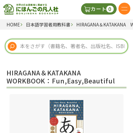
0
カート
HOME
日本語学習者用教科書
HIRAGANA＆KATAKANA WO
日本語の教科書
視聴覚・補助教材
辞典
HIRAGANA＆KATAKANA
教師用参考書
WORKBOOK：Fun,Easy,Beautiful
新規
ご利