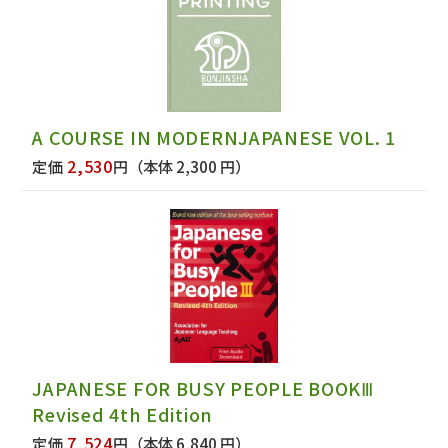
A COURSE IN MODERNJAPANESE VOL. 1
2,530
定価
円
（本体 2,300 円）
JAPANESE FOR BUSY PEOPLE BOOKⅢ
Revised 4th Edition
7,524
定価
円
（本体 6,840 円）