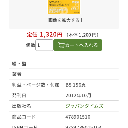
［ 画像を拡大する ］
1,320
定価
円
（本体 1,200 円）
カートへ入れる
個数
編・監
著者
判型・ページ数・付属
B5 156頁
発刊日
2012年10月
出版社名
ジャパンタイムズ
商品コード
478901510
ISBNコード
9784789015103