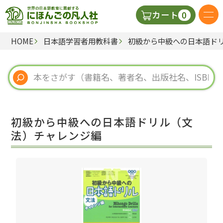
0
カート
HOME
日本語学習者用教科書
初級から中級への日本語ド
日本語の教科書
視聴覚・補助教材
辞典
初級から中級への日本語ドリル（文
教師用参考書
法）チャレンジ編
新規
ご利