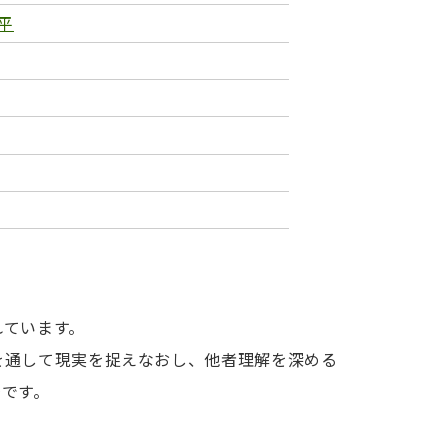
平
れています。
を通して現実を捉えなおし、他者理解を深める
冊です。