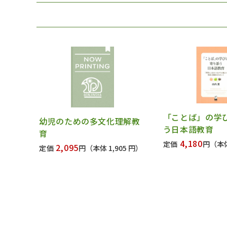
「ことば」の学
幼児のための多文化理解教
う日本語教育
育
4,180
定価
円
（本体
2,095
定価
円
（本体 1,905 円）