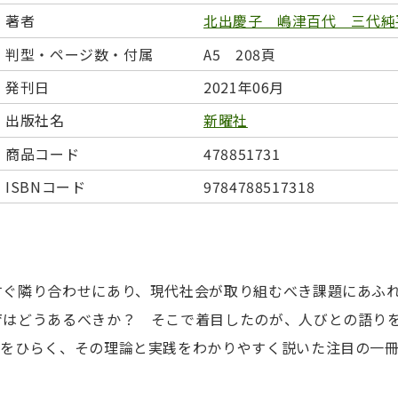
日本事情
定期刊行物
著者
北出慶子 嶋津百代 三代純
判型・ページ数・付属
A5 208頁
発刊日
2021年06月
出版社名
新曜社
商品コード
478851731
ISBNコード
9784788517318
すぐ隣り合わせにあり、現代社会が取り組むべき課題にあふ
育はどうあるべきか？ そこで着目したのが、人びとの語り
来をひらく、その理論と実践をわかりやすく説いた注目の一