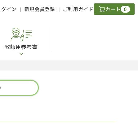
0
ログイン
新規会員登録
ご利用ガイド
カート
教師用参考書
・ＣＤ
現
字）
ニケーション
策
スキル