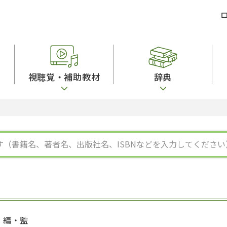
視聴覚・補助教材
辞典
ビジネスパーソン・研修生向け
コンピューター
漢字字典（辞典）
教室活動参考書
短期滞在者向け
カセットテープ
英語辞典
日本語概説
子ども向け
絵本・子ども向け補助
スペイン語辞典
語彙・意味
文法
図表
中国語辞典
文章・談話・表
発音・聴解
ポルトガル語辞典
表記
作文
ロシア語辞典
言語学
語彙・表現
国語辞典
日本語教育事情
表記（かな・漢
漢字・漢和辞典
異文化間コミュ
日本語能力試験対策
表現・用字用語辞典
言語の諸相
日本留学試験対
比較文化辞典
アカデミック・
大学入試対策
学校情報
編・監