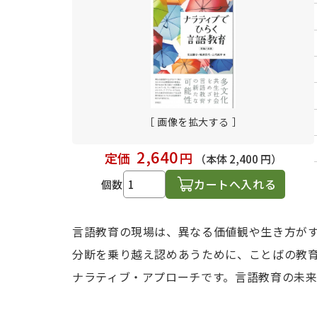
日本語学習関連副読本
［ 画像を拡大する ］
2,640
定価
円
（本体 2,400 円）
カートへ入れる
個数
言語教育の現場は、異なる価値観や生き方が
分断を乗り越え認めあうために、ことばの教
ナラティブ・アプローチです。言語教育の未