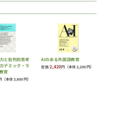
力と批判的思考
AIのある外国語教育
カデミック・ラ
2,420
定価
円
（本体 2,200 円）
教育
円
（本体 3,600 円）