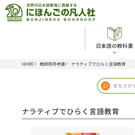
日本語の教科書
HOME
教師用参考書
ナラティブでひらく言語教育
総合教科書
ビデオ・ＤＶＤ
日本語学習辞典
日本語教授法
留学生向け専門分野
カード・ゲーム・絵教材
韓国語辞典
音声・音韻
読解
ドイツ語辞典
文法
会話
各国語辞典
試験対策
ナラティブでひらく言語教育
練習問題
語学・文法辞典
多言語社会・言語政策
各種試験対策
定期刊行物