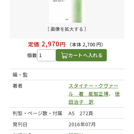
［ 画像を拡大する ］
2,970
定価
円
（本体 2,700 円）
カートへ入れる
個数
編・監
著者
スタイナー・クヴァー
ル 著 能智正博
、
徳
田治子 訳
判型・ページ数・付属
A5 272頁
発刊日
2016年07月