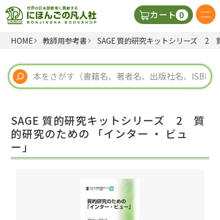
0
カート
HOME
教師用参考書
SAGE 質的研究キットシリーズ 2 
日本語の教科書
視聴覚・補助教材
辞典
SAGE 質的研究キットシリーズ 2 質
教師用参考書
的研究のための 「インター ・ ビュ
ー」
新規
ご利