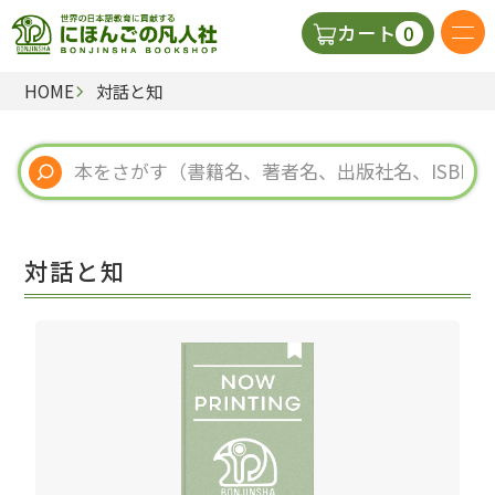
0
カート
HOME
対話と知
日本語の教科書
視聴覚・補助教材
辞典
対話と知
教師用参考書
新規
ご利