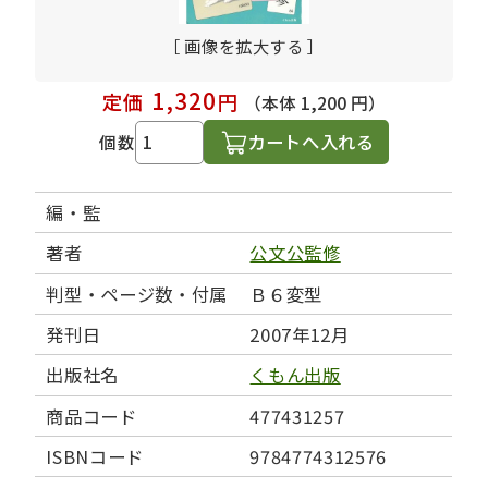
［ 画像を拡大する ］
1,320
定価
円
（本体 1,200 円）
カートへ入れる
個数
編・監
著者
公文公監修
判型・ページ数・付属
Ｂ６変型
発刊日
2007年12月
出版社名
くもん出版
商品コード
477431257
ISBNコード
9784774312576