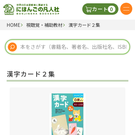
0
カート
HOME
視聴覚・補助教材
漢字カード２集
日本語の教科書
視聴覚・補助教材
辞典
漢字カード２集
教師用参考書
新規
ご利