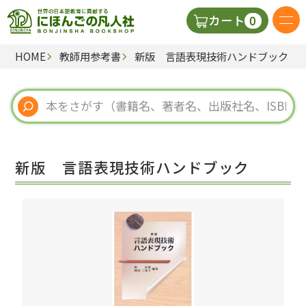
0
カート
HOME
教師用参考書
新版 言語表現技術ハンドブック
日本語の教科書
視聴覚・補助教材
辞典
新版 言語表現技術ハンドブック
教師用参考書
新規
ご利