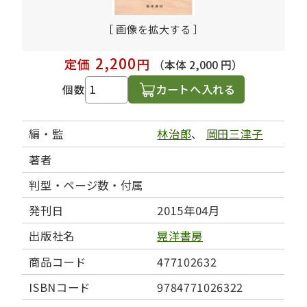
［ 画像を拡大する ］
2,200
定価
円
（本体 2,000 円）
カートへ入れる
個数
編・監
林治郎
、
岡田三津子
著者
判型・ページ数・付属
発刊日
2015年04月
出版社名
晃洋書房
商品コード
477102632
ISBNコード
9784771026322