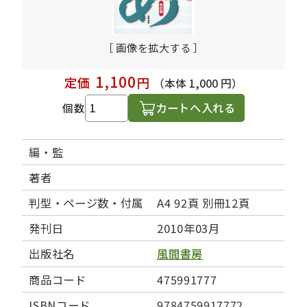
［ 画像を拡大する ］
1,100
定価
円
（本体 1,000 円）
カートへ入れる
個数
編・監
著者
判型・ページ数・付属
A4 92頁 別冊12頁
発刊日
2010年03月
出版社名
風間書房
商品コード
475991777
ISBNコード
9784759917772