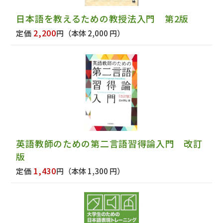
日本語を教えるための教授法入門 第2版
2,200
定価
円
（本体 2,000 円）
英語教師のための第二言語習得論入門 改訂
版
1,430
定価
円
（本体 1,300 円）