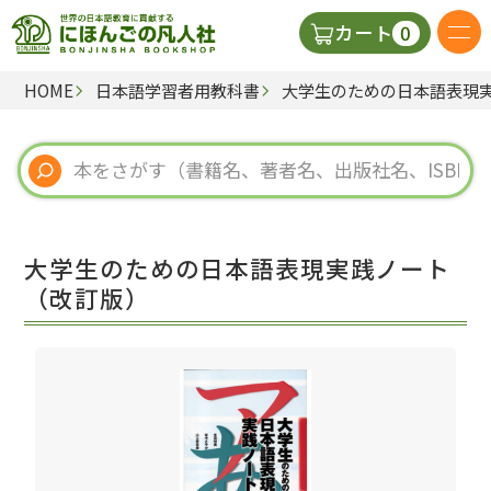
0
カート
HOME
日本語学習者用教科書
大学生のための日本語表現
日本語の教科書
視聴覚・補助教材
辞典
大学生のための日本語表現実践ノート
教師用参考書
（改訂版）
新規
ご利