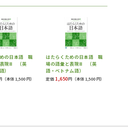
めの日本語 職
はたらくための日本語 職
表現Ⅲ （英
場の語彙と表現Ⅲ （英
語）
語・ベトナム語）
1,650
円
（本体 1,500 円）
定価
円
（本体 1,500 円）