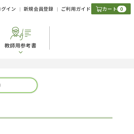
0
ログイン
新規会員登録
ご利用ガイド
カート
教師用参考書
・ＣＤ
現
字）
ニケーション
策
スキル