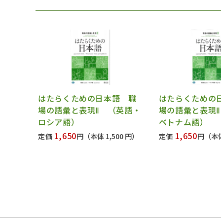
はたらくための日本語 職
はたらくための
場の語彙と表現Ⅱ （英語・
場の語彙と表現
ロシア語）
ベトナム語）
1,650
1,650
定価
円
（本体 1,500 円）
定価
円
（本体