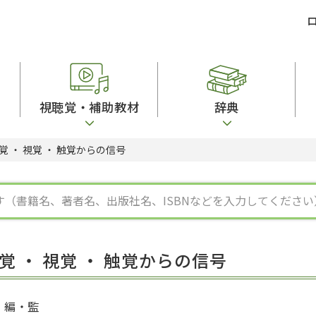
視聴覚・補助教材
辞典
 ・ 視覚 ・ 触覚からの信号
ビジネスパーソン・研修生向け
コンピューター
漢字字典（辞典）
教室活動参考書
短期滞在者向け
カセットテープ
英語辞典
日本語概説
子ども向け
絵本・子ども向け補助
スペイン語辞典
語彙・意味
文法
図表
中国語辞典
文章・談話・表
発音・聴解
ポルトガル語辞典
表記
作文
ロシア語辞典
言語学
語彙・表現
国語辞典
日本語教育事情
表記（かな・漢
漢字・漢和辞典
異文化間コミュ
 ・ 視覚 ・ 触覚からの信号
日本語能力試験対策
表現・用字用語辞典
言語の諸相
日本留学試験対
比較文化辞典
アカデミック・
大学入試対策
学校情報
編・監