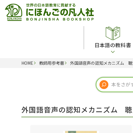
日本語の教科書
HOME
教師用参考書
外国語音声の認知メカニズム 聴覚
総合教科書
ビデオ・ＤＶＤ
日本語学習辞典
日本語教授法
留学生向け専門分野
カード・ゲーム・絵教材
韓国語辞典
音声・音韻
読解
ドイツ語辞典
文法
会話
各国語辞典
試験対策
外国語音声の認知メカニズム 聴覚
練習問題
語学・文法辞典
多言語社会・言語政策
各種試験対策
定期刊行物