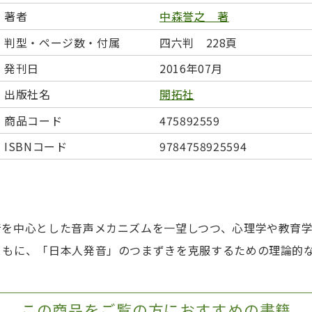
日本事情
定期刊行物
著者
中森誉之 著
判型・ページ数・付属
四六判 228頁
発刊日
2016年07月
出版社名
開拓社
商品コード
475892559
ISBNコード
9784758925594
音を中心とした音声メカニズムを一望しつつ、心理学や教育
ともに、「日本人発音」のつまずきを克服するための理論的
この商品をご覧の方におすすめの書籍