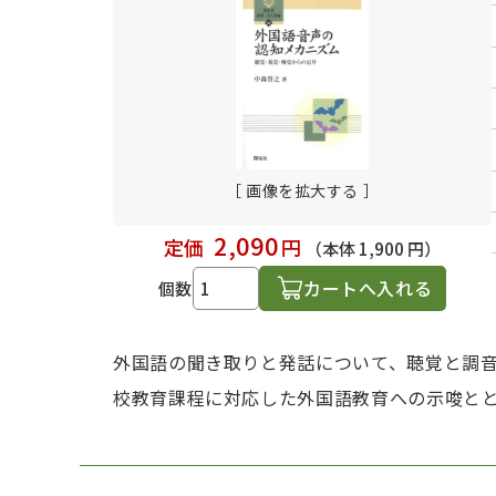
日本語学習関連副読本
［ 画像を拡大する ］
2,090
定価
円
（本体 1,900 円）
カートへ入れる
個数
外国語の聞き取りと発話について、聴覚と調
校教育課程に対応した外国語教育への示唆と