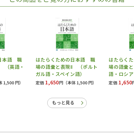
日本語 職
はたらくための日本語 職
はたらくた
Ⅱ （英語・
場の語彙と表現Ⅱ （ポルト
場の語彙と
ガル語・スペイン語）
語・ロシア
1,650
1,650
 1,500 円）
定価
円
（本体 1,500 円）
定価
もっと見る