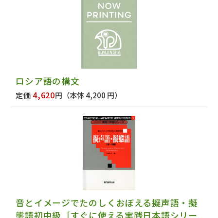
ロシア語の構文
4,620
定価
円
（本体 4,200 円）
音とイメージでたのしくおぼえる擬声語・擬
態語初中級［すぐに使える実践日本語シリー