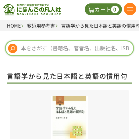
0
カート
HOME
教師用参考書
言語学から見た日本語と英語の慣用
日本語の教科書
視聴覚・補助教材
辞典
言語学から見た日本語と英語の慣用句
教師用参考書
新規
ご利