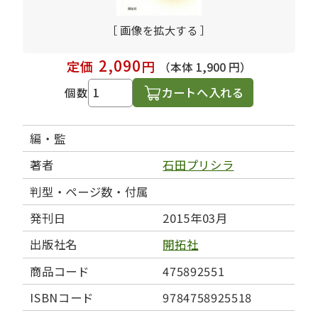
［ 画像を拡大する ］
2,090
定価
円
（本体 1,900 円）
カートへ入れる
個数
編・監
著者
石田プリシラ
判型・ページ数・付属
発刊日
2015年03月
出版社名
開拓社
商品コード
475892551
ISBNコード
9784758925518