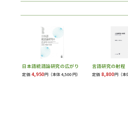
日本語統語論研究の広がり
言語研究の射程
4,950
8,800
定価
円
（本体 4,500 円）
定価
円
（本体