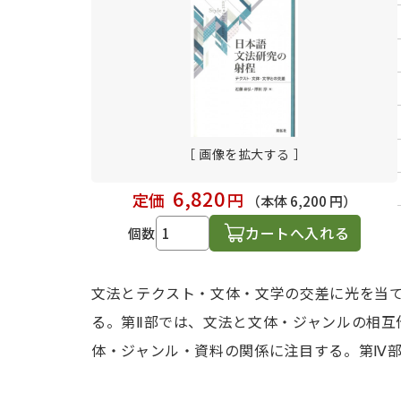
日本語学習関連副読本
［ 画像を拡大する ］
6,820
定価
円
（本体 6,200 円）
カートへ入れる
個数
文法とテクスト・文体・文学の交差に光を当て
る。第Ⅱ部では、文法と文体・ジャンルの相互
体・ジャンル・資料の関係に注目する。第Ⅳ