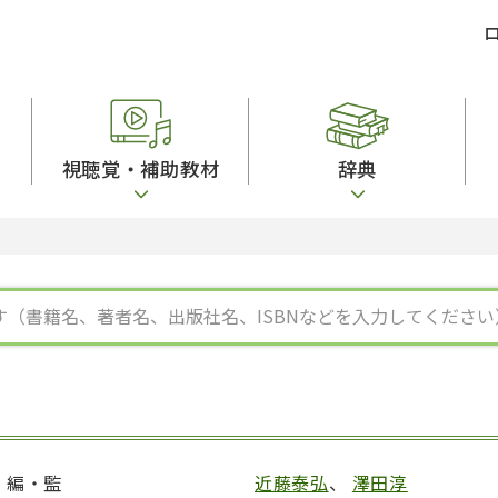
視聴覚・補助教材
辞典
ビジネスパーソン・研修生向け
コンピューター
漢字字典（辞典）
教室活動参考書
短期滞在者向け
カセットテープ
英語辞典
日本語概説
子ども向け
絵本・子ども向け補助
スペイン語辞典
語彙・意味
文法
図表
中国語辞典
文章・談話・表
発音・聴解
ポルトガル語辞典
表記
作文
ロシア語辞典
言語学
語彙・表現
国語辞典
日本語教育事情
表記（かな・漢
漢字・漢和辞典
異文化間コミュ
日本語能力試験対策
表現・用字用語辞典
言語の諸相
日本留学試験対
比較文化辞典
アカデミック・
大学入試対策
学校情報
編・監
近藤泰弘
、
澤田淳