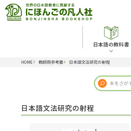
日本語の教科書
HOME
教師用参考書
日本語文法研究の射程
総合教科書
ビデオ・ＤＶＤ
日本語学習辞典
日本語教授法
留学生向け専門分野
カード・ゲーム・絵教材
韓国語辞典
音声・音韻
読解
ドイツ語辞典
文法
会話
各国語辞典
試験対策
日本語文法研究の射程
練習問題
語学・文法辞典
多言語社会・言語政策
各種試験対策
定期刊行物