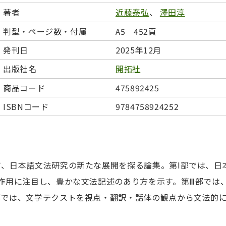
日本事情
定期刊行物
著者
近藤泰弘
、
澤田淳
判型・ページ数・付属
A5 452頁
発刊日
2025年12月
出版社名
開拓社
商品コード
475892425
ISBNコード
9784758924252
、日本語文法研究の新たな展開を探る論集。第Ⅰ部では、日
作用に注目し、豊かな文法記述のあり方を示す。第Ⅲ部では
部では、文学テクストを視点・翻訳・話体の観点から文法的