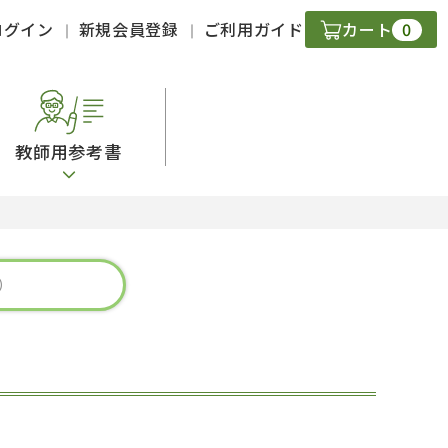
0
ログイン
新規会員登録
ご利用ガイド
カート
教師用参考書
・ＣＤ
現
字）
ニケーション
策
スキル