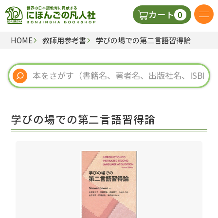
0
カート
HOME
教師用参考書
学びの場での第二言語習得論
日本語の教科書
視聴覚・補助教材
辞典
学びの場での第二言語習得論
教師用参考書
新規
ご利