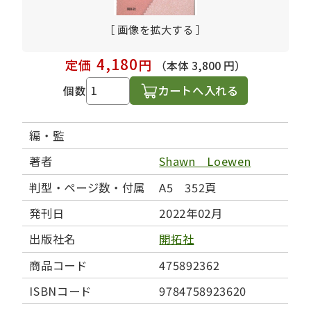
［ 画像を拡大する ］
4,180
定価
円
（本体 3,800 円）
カートへ入れる
個数
編・監
著者
Shawn Loewen
判型・ページ数・付属
A5 352頁
発刊日
2022年02月
出版社名
開拓社
商品コード
475892362
ISBNコード
9784758923620