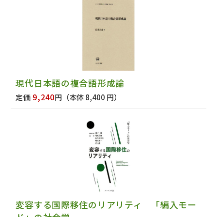
現代日本語の複合語形成論
9,240
定価
円
（本体 8,400 円）
変容する国際移住のリアリティ 「編入モー
ド」の社会学