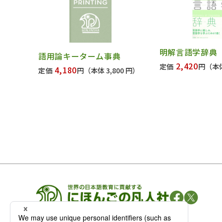
明解言語学辞典
語用論キーターム事典
2,420
定価
円
（本体
4,180
定価
円
（本体 3,800 円）