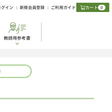
0
ログイン
新規会員登録
ご利用ガイド
カート
教師用参考書
・ＣＤ
現
字）
ニケーション
策
スキル