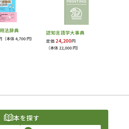
用法辞典
認知言語学大事典
円
（本体 4,700 円）
24,200
定価
円
（本体 22,000 円）
本を探す