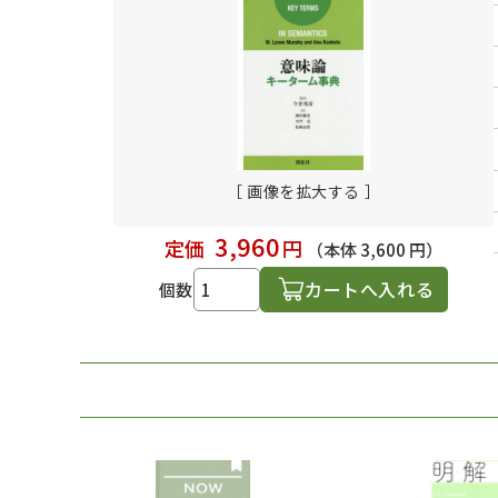
日本語学習関連副読本
［ 画像を拡大する ］
3,960
定価
円
（本体 3,600 円）
カートへ入れる
個数