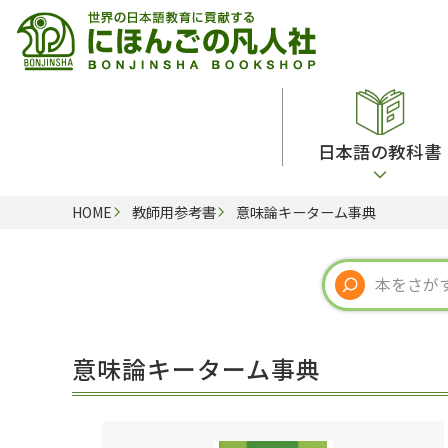
日本語の教科書
HOME
教師用参考書
意味論キーターム事典
総合教科書
ビデオ・ＤＶＤ
日本語学習辞典
日本語教授法
留学生向け専門分野
カード・ゲーム・絵教材
韓国語辞典
音声・音韻
読解
ドイツ語辞典
文法
会話
各国語辞典
試験対策
意味論キーターム事典
練習問題
語学・文法辞典
多言語社会・言語政策
各種試験対策
定期刊行物