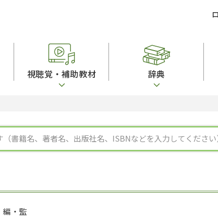
視聴覚・補助教材
辞典
ビジネスパーソン・研修生向け
コンピューター
漢字字典（辞典）
教室活動参考書
短期滞在者向け
カセットテープ
英語辞典
日本語概説
子ども向け
絵本・子ども向け補助
スペイン語辞典
語彙・意味
文法
図表
中国語辞典
文章・談話・表
発音・聴解
ポルトガル語辞典
表記
作文
ロシア語辞典
言語学
語彙・表現
国語辞典
日本語教育事情
表記（かな・漢
漢字・漢和辞典
異文化間コミュ
日本語能力試験対策
表現・用字用語辞典
言語の諸相
日本留学試験対
比較文化辞典
アカデミック・
大学入試対策
学校情報
編・監