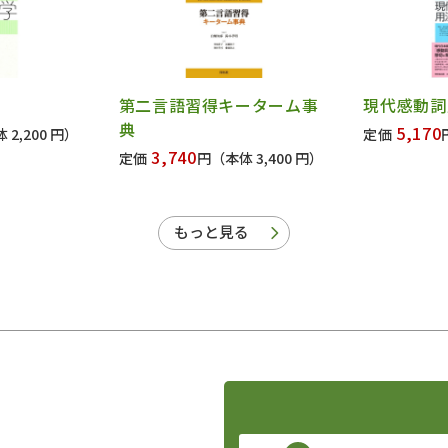
第二言語習得キーターム事
現代感動詞
典
5,170
 2,200 円）
定価
3,740
定価
円
（本体 3,400 円）
もっと見る