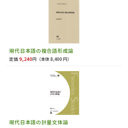
現代日本語の複合語形成論
9,240
定価
円
（本体 8,400 円）
現代日本語の計量文体論