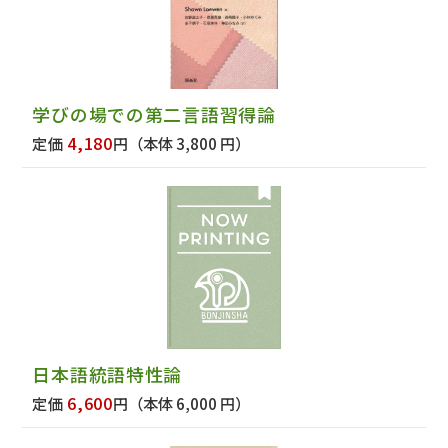
学びの場での第二言語習得論
4,180
定価
円
（本体 3,800 円）
日本語統語特性論
6,600
定価
円
（本体 6,000 円）