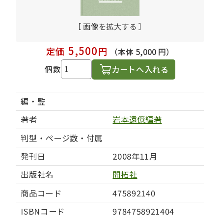
［ 画像を拡大する ］
5,500
定価
円
（本体 5,000 円）
カートへ入れる
個数
編・監
著者
岩本遠億編著
判型・ページ数・付属
発刊日
2008年11月
出版社名
開拓社
商品コード
475892140
ISBNコード
9784758921404