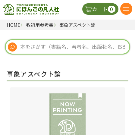
0
カート
HOME
教師用参考書
事象アスペクト論
日本語の教科書
視聴覚・補助教材
辞典
事象アスペクト論
教師用参考書
新規
ご利