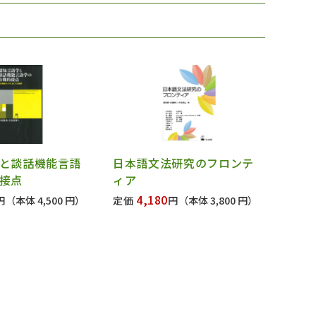
と談話機能言語
日本語文法研究のフロンテ
接点
ィア
4,180
円
（本体 4,500 円）
定価
円
（本体 3,800 円）