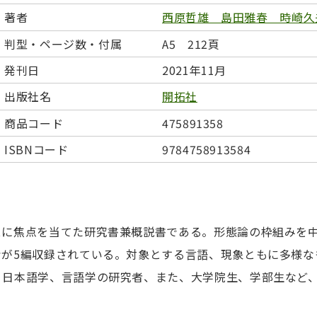
日本事情
定期刊行物
著者
西原哲雄 島田雅春 時崎久
判型・ページ数・付属
A5 212頁
発刊日
2021年11月
出版社名
開拓社
商品コード
475891358
ISBNコード
9784758913584
スに焦点を当てた研究書兼概説書である。形態論の枠組みを
考が5編収録されている。対象とする言語、現象ともに多様な
、日本語学、言語学の研究者、また、大学院生、学部生など