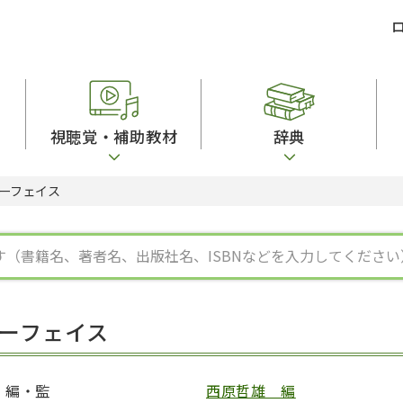
視聴覚・補助教材
辞典
ーフェイス
ビジネスパーソン・研修生向け
コンピューター
漢字字典（辞典）
教室活動参考書
短期滞在者向け
カセットテープ
英語辞典
日本語概説
子ども向け
絵本・子ども向け補助
スペイン語辞典
語彙・意味
文法
図表
中国語辞典
文章・談話・表
発音・聴解
ポルトガル語辞典
表記
作文
ロシア語辞典
言語学
語彙・表現
国語辞典
日本語教育事情
表記（かな・漢
漢字・漢和辞典
異文化間コミュ
ーフェイス
日本語能力試験対策
表現・用字用語辞典
言語の諸相
日本留学試験対
比較文化辞典
アカデミック・
大学入試対策
学校情報
編・監
西原哲雄 編