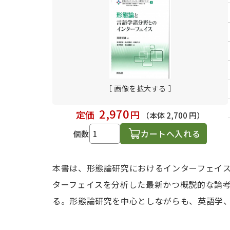
日本語学習関連副読本
［ 画像を拡大する ］
2,970
定価
円
（本体 2,700 円）
カートへ入れる
個数
本書は、形態論研究におけるインターフェイ
ターフェイスを分析した最新かつ概説的な論
る。形態論研究を中心としながらも、英語学