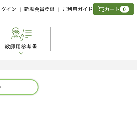
0
ログイン
新規会員登録
ご利用ガイド
カート
教師用参考書
・ＣＤ
現
字）
ニケーション
策
スキル