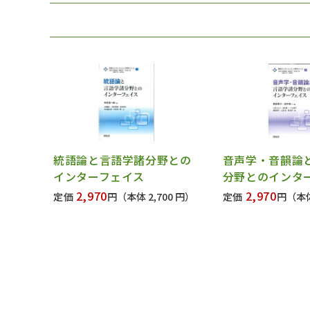
統語論と言語学諸分野との
音声学・音韻論
インターフェイス
分野とのインタ
2,970
2,970
定価
円
（本体 2,700 円）
定価
円
（本体