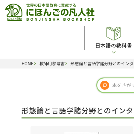
日本語の教科書
HOME
教師用参考書
形態論と言語学諸分野とのインタ
総合教科書
ビデオ・ＤＶＤ
日本語学習辞典
日本語教授法
留学生向け専門分野
カード・ゲーム・絵教材
韓国語辞典
音声・音韻
読解
ドイツ語辞典
文法
会話
各国語辞典
試験対策
形態論と言語学諸分野とのインタ
練習問題
語学・文法辞典
多言語社会・言語政策
各種試験対策
定期刊行物