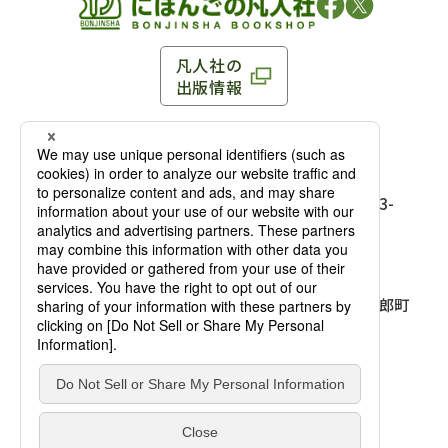
凡人社の
出版情報
〒102-0093 東京都千代田区平河町 1-3-13 8F
TEL：03-3263-3959／FAX：03-3263-3116
〒102-0093 東京都千代田区平河町1-3-
13 8F［
アクセス
］
麹町店
TEL：03-3239-8673／FAX：03-3263-
3116
〒541-0056 大阪府大阪市中央区久太郎町
4-2-10
大阪店
大西ビルディング 1階［
アクセス
］
TEL：06-4256-2684／FAX：03-6733-
7887
凡人社の本を見る