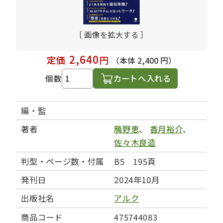
［ 画像を拡大する ］
2,640
定価
円
（本体 2,400 円）
カートへ入れる
個数
編・監
著者
鴈野恵
、
香月裕介
、
佐々木良造
判型・ページ数・付属
B5 195頁
発刊日
2024年10月
出版社名
アルク
商品コード
475744083