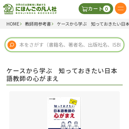
0
カート
HOME
教師用参考書
ケースから学ぶ 知っておきたい日
日本語の教科書
視聴覚・補助教材
辞典
ケースから学ぶ 知っておきたい日本
教師用参考書
語教師の心がまえ
新規
ご利