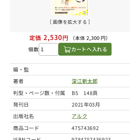
［ 画像を拡大する ］
2,530
定価
円
（本体 2,300 円）
カートへ入れる
個数
編・監
著者
深江新太郎
判型・ページ数・付属
B5 148頁
発刊日
2021年03月
出版社名
アルク
商品コード
475743692
ISBNコード
9784757436923