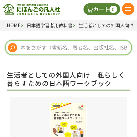
0
カート
HOME
日本語学習者用教科書
生活者としての外国人向け
日本語の教科書
視聴覚・補助教材
辞典
生活者としての外国人向け 私らしく
教師用参考書
暮らすための日本語ワークブック
新規
ご利