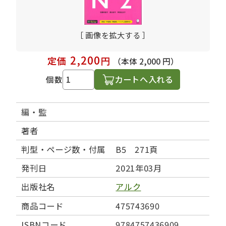
［ 画像を拡大する ］
2,200
定価
円
（本体 2,000 円）
カートへ入れる
個数
編・監
著者
判型・ページ数・付属
B5 271頁
発刊日
2021年03月
出版社名
アルク
商品コード
475743690
ISBNコード
9784757436909