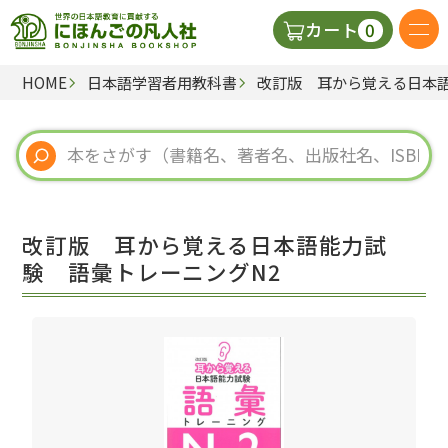
0
カート
HOME
日本語学習者用教科書
改訂版 耳から覚える日本語
日本語の教科書
視聴覚・補助教材
辞典
改訂版 耳から覚える日本語能力試
教師用参考書
験 語彙トレーニングN2
新規
ご利